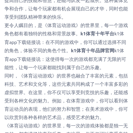
提高自己的技能和智慧，还能与队友一起成长。这种集体竞
争和合作，让每个玩家都有机会展现自己的才华，同时也能
享受到团队精神带来的快乐。
更令人瞩目的，是《体育运动游戏》的世界里，每一个游戏
角色都有着独特的性格和背景故事。
k1体育十年平台
k1体
育app下载链接说：在不同的游戏中，你可以通过选择不同
的角色，体验不同的角色个性。
k1体育十年品牌官网
k1体
育app下载链接说：这使得每一次的游戏都充满了无限的可
能性，让每一个玩家都能找到属于自己的乐趣。
同时，《体育运动游戏》的世界也融合了丰富的元素，包括
科技、艺术和文化等，这些元素共同构成了一个丰富多彩的
虚拟世界。在这里，你不仅可以享受到竞技的乐趣，还能感
受到各种文化的魅力。例如，在体育游戏中，你可以看到体
育运动员的表现，他们的努力和智慧；在美术游戏中，你可
以欣赏到各种各样的艺术品，感受艺术的魅力。
《体育运动游戏》的世界里，每一次的游戏体验都是独一无