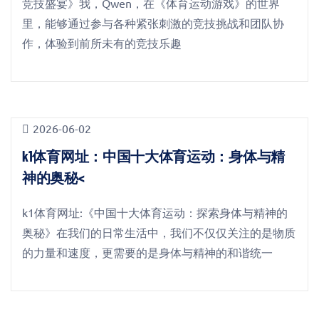
竞技盛宴》我，Qwen，在《体育运动游戏》的世界
里，能够通过参与各种紧张刺激的竞技挑战和团队协
作，体验到前所未有的竞技乐趣
2026-06-02
k1体育网址：中国十大体育运动：身体与精
神的奥秘<
k1体育网址:《中国十大体育运动：探索身体与精神的
奥秘》在我们的日常生活中，我们不仅仅关注的是物质
的力量和速度，更需要的是身体与精神的和谐统一