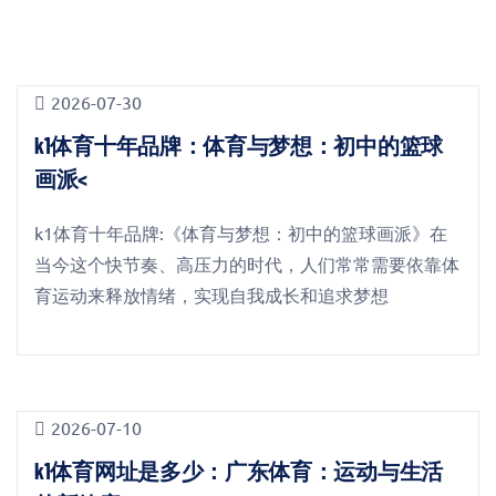
2026-07-30
k1体育十年品牌：体育与梦想：初中的篮球
画派<
k1体育十年品牌:《体育与梦想：初中的篮球画派》在
当今这个快节奏、高压力的时代，人们常常需要依靠体
育运动来释放情绪，实现自我成长和追求梦想
2026-07-10
k1体育网址是多少：广东体育：运动与生活